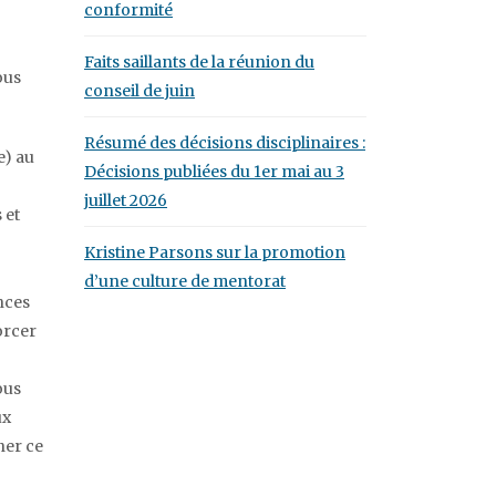
conformité
Faits saillants de la réunion du
ous
conseil de juin
Résumé des décisions disciplinaires :
e) au
Décisions publiées du 1er mai au 3
juillet 2026
 et
Kristine Parsons sur la promotion
d’une culture de mentorat
nces
orcer
ous
ux
ner ce