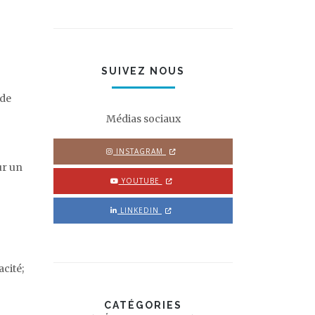
SUIVEZ NOUS
 de
Médias sociaux
INSTAGRAM
OPENS IN NEW TAB OR WINDOW
ur un
YOUTUBE
OPENS IN NEW TAB OR WINDOW
LINKEDIN
OPENS IN NEW TAB OR WINDOW
cité;
CATÉGORIES