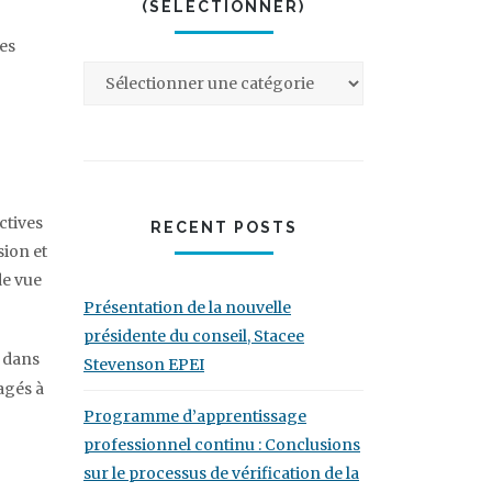
(SÉLECTIONNER)
les
ctives
RECENT POSTS
sion et
de vue
Présentation de la nouvelle
présidente du conseil, Stacee
e dans
Stevenson EPEI
agés à
Programme d’apprentissage
professionnel continu : Conclusions
sur le processus de vérification de la