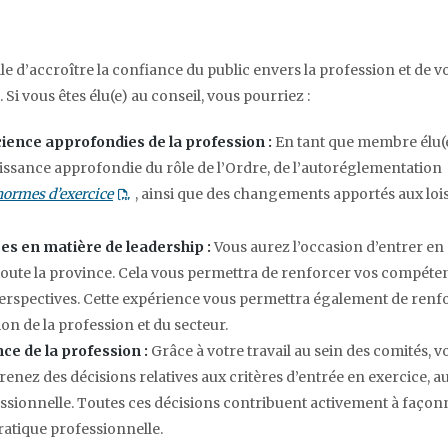
e d’accroître la confiance du public envers la profession et de v
Si vous êtes élu(e) au conseil, vous pourriez :
ience approfondies de la profession :
En tant que membre élu(
issance approfondie du rôle de l’Ordre, de l’autoréglementation
normes d’exercice
Opens a PDF document in a new window or tab
, ainsi que des changements apportés aux lois
s en matière de leadership :
Vous aurez l’occasion d’entrer en
 toute la province. Cela vous permettra de renforcer vos compéte
 perspectives. Cette expérience vous permettra également de renf
n de la profession et du secteur.
ce de la profession :
Grâce à votre travail au sein des comités, v
prenez des décisions relatives aux critères d’entrée en exercice, a
ssionnelle. Toutes ces décisions contribuent activement à façon
pratique professionnelle.