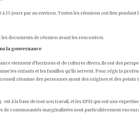
 à 15 jours par an environ. Toutes les réunions ont lieu pendant 
ndow
 et les documents de réunion avant les rencontres.
dans la gouvernance
fance viennent d’horizons et de cultures divers; ils ont des perspe
me les enfants et les familles qu’ils servent. Pour régir la profes
 le conseil réunisse des personnes ayant des origines et des points 
pens a PDF document in a new window or tab
est à la base de tout son travail, et les EPEI qui ont une expertis
s de communautés marginalisées sont particulièrement encour