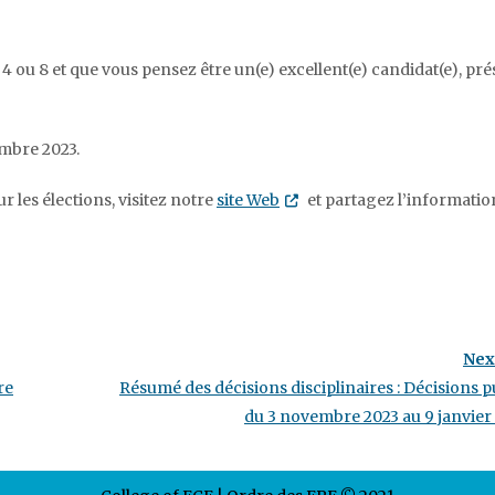
 4 ou 8
et que vous pensez
être
un(e) excellent(e) candidat(e), pr
embre 2023.
r les élections, visitez notre
site Web
Opens in new tab or window
et partagez l’informatio
Nex
re
Résumé des décisions disciplinaires : Décisions p
du 3 novembre 2023 au 9 janvier