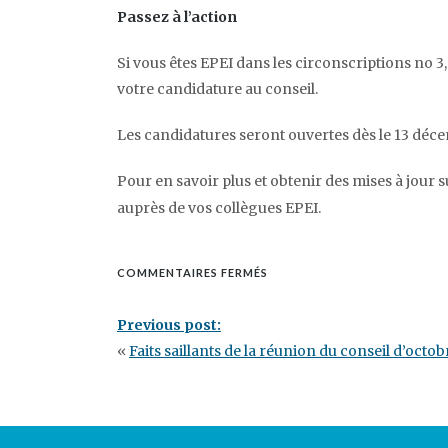
Passez à l’action
Si vous êtes EPEI
dans les circonscriptions no 3,
votre candidature au conseil.
Les candidatures seront ouvertes dès le 13 déc
Pour en savoir plus et obtenir des mises à jour su
auprès de vos collègues EPEI.
SUR
COMMENTAIRES FERMÉS
ÉLECTIONS
DU
Previous post:
CONSEIL
2024
«
Faits saillants de la réunion du conseil d’octob
:
CE
QUE
VOUS
DEVEZ